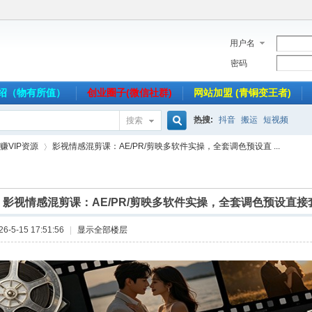
用户名
密码
介绍（物有所值）
创业圈子(微信社群)
网站加盟 (青铜变王者)
热搜:
抖音
搬运
短视频
搜索
搜
赚VIP资源
影视情感混剪课：AE/PR/剪映多软件实操，全套调色预设直 ...
索
]
影视情感混剪课：AE/PR/剪映多软件实操，全套调色预设直接
›
-5-15 17:51:56
|
显示全部楼层