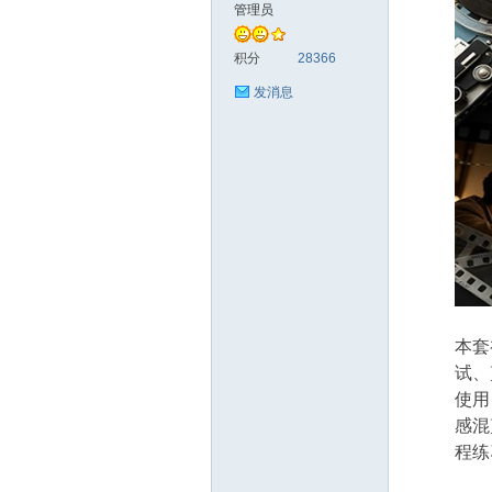
管理员
创
积分
28366
发消息
汇
本套
试、
使用
感混
程练