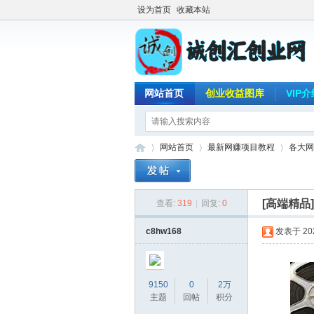
设为首页
收藏本站
网站首页
创业收益图库
VIP
网站首页
最新网赚项目教程
各大网
[高端精品
查看:
319
|
回复:
0
诚
»
›
›
c8hw168
发表于 2026
9150
0
2万
主题
回帖
积分